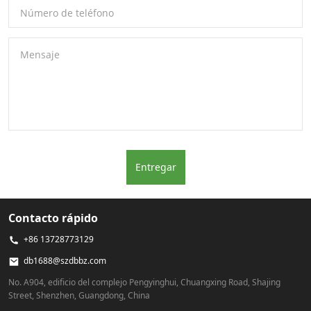
Número de teléfono
Mensaje
Entregar
Contacto rápido
+86 13728773129
db1688@szdbbz.com
No. A904, edificio del complejo Pengyinghui, Chuangxing Road, Shajing
Street, Shenzhen, Guangdong, China