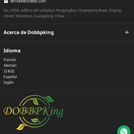
db1688@szdbbz.com
No. A904, edificio del complejo Pengyinghui, Chuangxing Road, Shajing
Street, Shenzhen, Guangdong, China
Acerca de Dobbpking
Nuestra historia
Idioma
francés
Política de privacidad
Alemán
日本語
Español
Contáctenos
Inglés
preguntas frecuentes