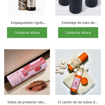
Empaquetado rígido
Embalaje de tubo de
reciclable del tubo de
papel de bálsamo labial
Contactar Ahora
Contactar Ahora
papel de la cartulina de
negro
la botella de copa de
vino tinto del diseño
elegante
Tubos de protector labial
El cartón de los tubos del