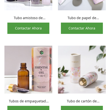
Tubo amistoso de
Tubo de papel de
encargo del papel de la
embalaje protector de
Contactar Ahora
Contactar Ahora
botella de aceite esencial
botellas de vidrio, tubo
del pelo de 10Ml 15Ml
de cilindro de aceite
30Ml de Eco
CBD, nuevo diseño
Tubos de empaquetado
Tubo de cartón de
del aceite esencial
embalaje de botella