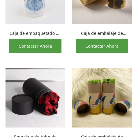
Caja de empaquetado de
Caja de embalaje de
los materiales del papel
tubo de camiseta Kraft
Contactar Ahora
Contactar Ahora
del cilindro de las telas
marrón Natural, toalla,
de la ropa de la
bufanda, regalo de ropa,
impresión de CMYK con
contenedor de caja de
la tapa
papel cilíndrico Kraft
Embalaje de tubo de
Caja de embalaje de