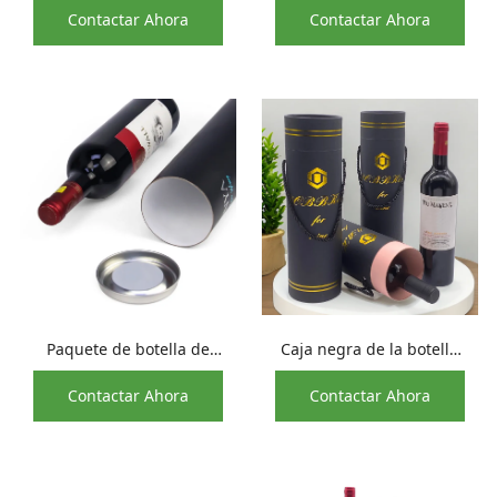
Contactar Ahora
Contactar Ahora
whisky de papel Kraft
redonda de la caja del
cilíndrico personalizado
cilindro que empaqueta
para embalaje de vino
con la cuerda
redondo
Paquete de botella de
Caja negra de la botella
vino redondo del bote de
de vino del vidrio del
Contactar Ahora
Contactar Ahora
sellado caliente con plata
tubo de la cartulina del
de la tapa de la lata del
cilindro que empaqueta
estiramiento
para la botella de vino
del aceite de oliva del
whisky