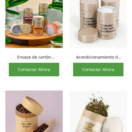
Envase de cartón
Acondicionamiento de
cilíndrico de calidad
alimentos redondo de la
Contactar Ahora
Contactar Ahora
alimentaria para té de
cartulina del casquillo de
hojas verdes
la lata del tubo de papel
hermético del nuevo
diseño