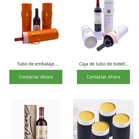
Tubo de embalaje
Caja de tubo de botella
protector de vino tinto de
de vino de embalaje de
Contactar Ahora
Contactar Ahora
una sola botella de
papel Kraft con
nuevo estilo
estampado de plata
personalizado