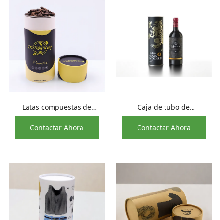
Latas compuestas de
Caja de tubo de
papel de embalaje
embalaje de regalo de
Contactar Ahora
Contactar Ahora
herméticas de calidad
papel, botella de copa de
alimentaria para granos
vino, cilindro de whisky
de café
de lujo