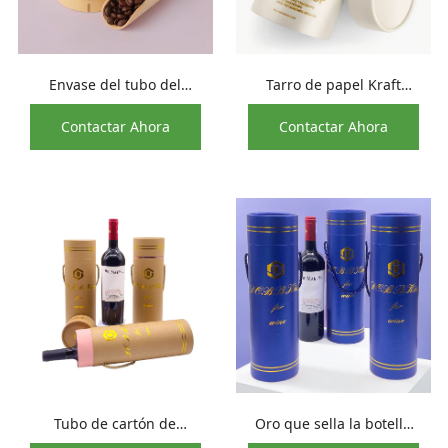
Envase del tubo del
Tarro de papel Kraft
papel del cilindro de
vacío, cartón redondo,
Contactar Ahora
Contactar Ahora
Kraft de la impresión de
caja de contenedor de
serigrafía para el té del
sellado para té y café
café
Tubo de cartón de
Oro que sella la botella
botella de bebida de
de vino de la forma