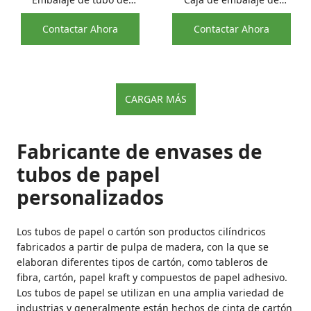
ropa interior
regalo de ropa de
Contactar Ahora
Contactar Ahora
compostable al por
embalaje de cilindro de
mayor con logotipo de
manga corta de tamaño
estampado dorado
personalizado
CARGAR MÁS
Fabricante de envases de
tubos de papel
personalizados
Los tubos de papel o cartón son productos cilíndricos
fabricados a partir de pulpa de madera, con la que se
elaboran diferentes tipos de cartón, como tableros de
fibra, cartón, papel kraft y compuestos de papel adhesivo.
Los tubos de papel se utilizan en una amplia variedad de
industrias y generalmente están hechos de cinta de cartón