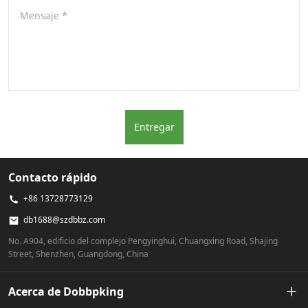
Mensaje
*
Entregar
Contacto rápido
+86 13728773129
db1688@szdbbz.com
No. A904, edificio del complejo Pengyinghui, Chuangxing Road, Shajing
Street, Shenzhen, Guangdong, China
Acerca de Dobbpking