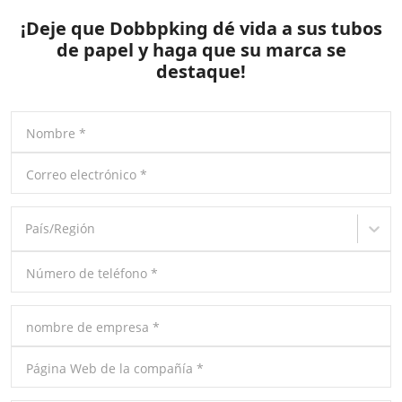
¡Deje que Dobbpking dé vida a sus tubos
de papel y haga que su marca se
destaque!
Nombre
*
Correo electrónico
*
País/Región
Número de teléfono
*
nombre de empresa
*
Página Web de la compañía
*