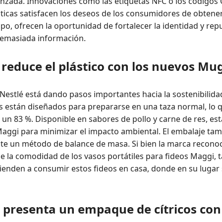
anzada. Innovaciones como las etiquetas NFC o los códigos
ticas satisfacen los deseos de los consumidores de obtener 
po, ofrecen la oportunidad de fortalecer la identidad y rep
demasiada información.
a reduce el plástico con los nuevos M
e Nestlé está dando pasos importantes hacia la sostenibili
s están diseñados para prepararse en una taza normal, lo
 un 83 %. Disponible en sabores de pollo y carne de res, esta
aggi para minimizar el impacto ambiental. El embalaje tam
ante un método de balance de masa. Si bien la marca recon
 la comodidad de los vasos portátiles para fideos Maggi, 
ienden a consumir estos fideos en casa, donde en su lugar s
 presenta un empaque de cítricos con