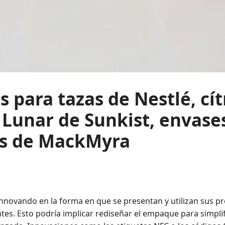
os para tazas de Nestlé, cít
Lunar de Sunkist, envase
es de MackMyra
novando en la forma en que se presentan y utilizan sus pr
ntes. Esto podría implicar rediseñar el empaque para simpli