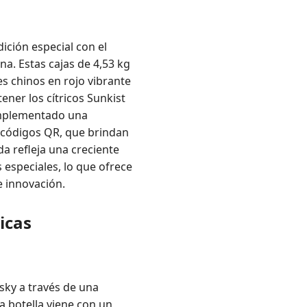
ción especial con el
a. Estas cajas de 4,53 kg
es chinos en rojo vibrante
ener los cítricos Sunkist
 implementado una
y códigos QR, que brindan
da refleja una creciente
 especiales, lo que ofrece
e innovación.
icas
sky a través de una
a botella viene con un