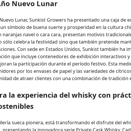
 Año Nuevo Lunar
uevo Lunar, Sunkist Growers ha presentado una caja de edi
un símbolo de buena suerte y prosperidad en la cultura chin
on naranjas navel o cara cara, presentan motivos tradicional
no sólo celebra la festividad sino que también pretende mant
braciones. Con sede en Estados Unidos, Sunkist también ha
ación que incluye contenedores de exhibición interactivos 
ejoran la participación durante el período festivo. Esta medi
idores por los envases de papel y las variedades de cítricos
unidad de atraer clientes con una combinación de tradición 
 la experiencia del whisky con práct
ostenibles
lería sueca pionera, está transformando el disfrute del whi
, presentando la innovadora serie Private Cask Whisky. Cad