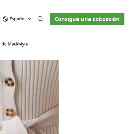
Consigue una cotización
osotros
Blog
Contáctenos
Español
es de MackMyra