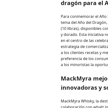
dragón para el
Para conmemorar el Año N
tema del Año del Dragón, 
(10 libras), disponibles c
y dorado. Esta iniciativa 
en el centro de las cele
estrategia de comercializ
a los clientes recetas y m
preferencia de los consum
a los minoristas la oport
MackMyra mejora
innovadoras y s
MackMyra Whisky, la desti
colaboración con whatt.io