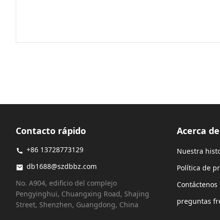
Contacto rápido
Acerca d
+86 13728773129
Nuestra hist
db1688@szdbbz.com
Política de p
No. A904, edificio del complejo
Contáctenos
Pengyinghui, Chuangxing Road, Shajing
preguntas fr
Street, Shenzhen, Guangdong, China