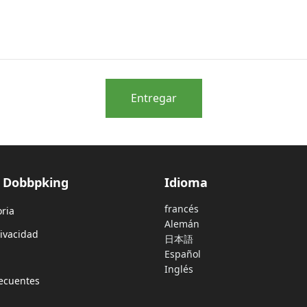
Entregar
e Dobbpking
Idioma
francés
oria
Alemán
rivacidad
日本語
Español
Inglés
ecuentes