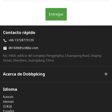
Entregar
Contacto rápido
+86 13728773129
db1688@szdbbz.com
No. A904, edificio del complejo Pengyinghui, Chuangxing Road, Shajing
Street, Shenzhen, Guangdong, China
Acerca de Dobbpking
Nuestra historia
Idioma
francés
Política de privacidad
Alemán
日本語
Español