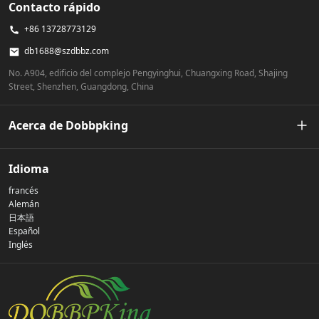
Contacto rápido
+86 13728773129
db1688@szdbbz.com
No. A904, edificio del complejo Pengyinghui, Chuangxing Road, Shajing
Street, Shenzhen, Guangdong, China
Acerca de Dobbpking
Nuestra historia
Idioma
francés
Política de privacidad
Alemán
日本語
Español
Contáctenos
Inglés
preguntas frecuentes