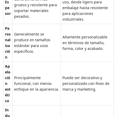
Es
uso, desde ligero para
grueso y resistente para
pe
embalaje hasta resistente
soportar materiales
sor
para aplicaciones
pesados.
industriales.
Pe
rso
Generalmente se
Altamente personalizable
nal
produce en tamaños
en términos de tamaño,
iza
estándar para usos
forma, color y acabado.
ció
específicos.
n
Ap
ela
ció
Principalmente
Puede ser decorativo y
n
funcional, con menos
personalizado con fines de
est
enfoque en la apariencia.
marca y marketing.
éti
ca
In
du