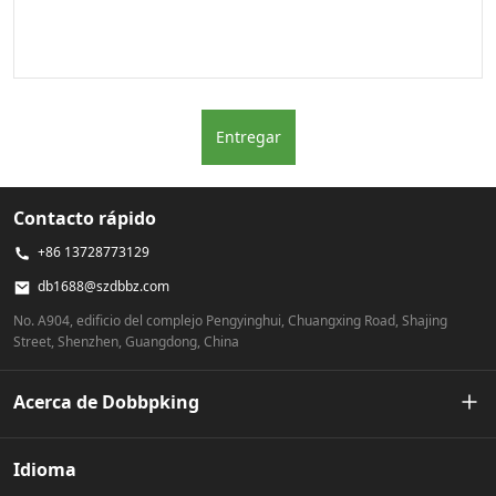
Entregar
Contacto rápido
+86 13728773129
db1688@szdbbz.com
No. A904, edificio del complejo Pengyinghui, Chuangxing Road, Shajing
Street, Shenzhen, Guangdong, China
Acerca de Dobbpking
Nuestra historia
Idioma