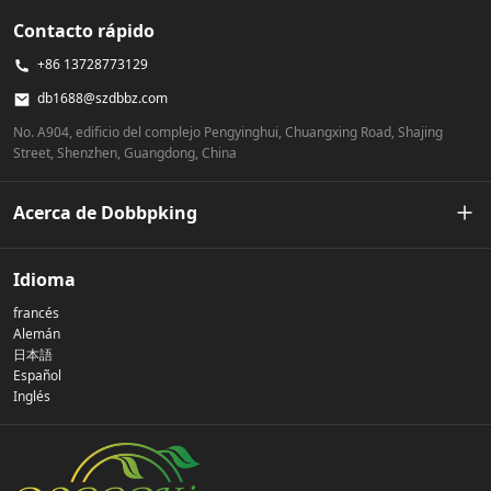
Contacto rápido
+86 13728773129
db1688@szdbbz.com
No. A904, edificio del complejo Pengyinghui, Chuangxing Road, Shajing
Street, Shenzhen, Guangdong, China
Acerca de Dobbpking
Nuestra historia
Idioma
francés
Política de privacidad
Alemán
日本語
Español
Contáctenos
Inglés
preguntas frecuentes