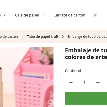
l
Caja de papel
Carrete de cartón
Sobre n
o de cartón
Tubo de papel kraft
Embalaje de tubo de pape
Embalaje de tu
colores de art
Cantidad
decrease quantity
increase quant