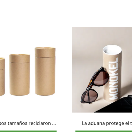
sos tamaños reciclaron el
La aduana protege el 
tado redondo del papel
empaquetado de las gaf