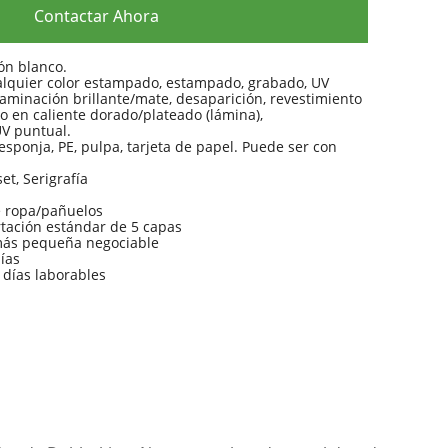
Contactar Ahora
ón blanco.
alquier color estampado, estampado, grabado, UV
aminación brillante/mate, desaparición, revestimiento
o en caliente dorado/plateado (lámina),
UV puntual.
ponja, PE, pulpa, tarjeta de papel. Puede ser con
et, Serigrafía
 ropa/pañuelos
tación estándar de 5 capas
más pequeña negociable
días
 días laborables