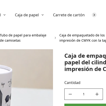
l
Caja de papel
Carrete de cartón
Sobre n
Tubo de papel para embalaje
Caja de empaquetado de los ma
de camisetas
impresión de CMYK con la ta
Caja de empaqu
papel del cilin
impresión de 
Cantidad
decrease quantity
increase quant