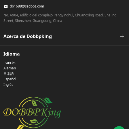
db1688@szdbbz.com
No. A904, edificio del complejo Pengyinghui, Chuangxing Road, Shajing
Street, Shenzhen, Guangdong, China
Acerca de Dobbpking
Nuestra historia
Idioma
francés
Política de privacidad
Alemán
日本語
Español
Contáctenos
Inglés
preguntas frecuentes