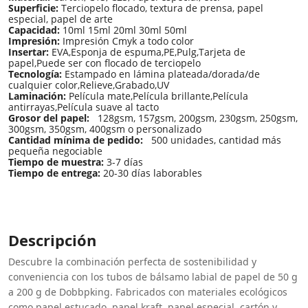
Superficie:
Terciopelo flocado, textura de prensa, papel
especial, papel de arte
Capacidad:
10ml 15ml 20ml 30ml 50ml
Impresión:
Impresión Cmyk a todo color
Insertar:
EVA,Esponja de espuma,PE,Pulg,Tarjeta de
papel,Puede ser con flocado de terciopelo
Tecnología:
Estampado en lámina plateada/dorada/de
cualquier color,Relieve,Grabado,UV
Laminación:
Película mate,Película brillante,Película
antirrayas,Película suave al tacto
Grosor del papel:
128gsm, 157gsm, 200gsm, 230gsm, 250gsm,
300gsm, 350gsm, 400gsm o personalizado
Cantidad mínima de pedido:
500 unidades, cantidad más
pequeña negociable
Tiempo de muestra:
3-7 días
Tiempo de entrega:
20-30 días laborables
Descripción
Descubre la combinación perfecta de sostenibilidad y
conveniencia con los tubos de bálsamo labial de papel de 50 g
a 200 g de Dobbpking. Fabricados con materiales ecológicos
como papel estucado, papel kraft, papel especial, cartón y