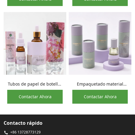
10Ml 15Ml 30Ml de Eco
la personalidad
Tubos de papel de botellas
Empaquetado material
cuentagotas de suero
reciclable tamaño pequeño
Contactar Ahora
Contactar Ahora
facial para cuidado de la
al por mayor del tubo de
piel de lujo
papel de la botella de
aceite
Contacto rápido
+86 13728773129