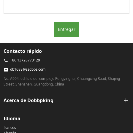
Entregar
Contacto rápido
+86 13728773129
db1688@szdbbz.com
No. A904, edificio del complejo Pengyinghui, Chuangxing Road, Shajing
Street, Shenzhen, Guangdong, China
Acerca de Dobbpking
Nuestra historia
Idioma
francés
Política de privacidad