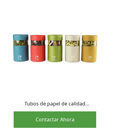
Tubos de papel de calidad
alimentaria con ventana
transparente al por mayor |
Contactar Ahora
Envases para frutos secos y
aperitivos