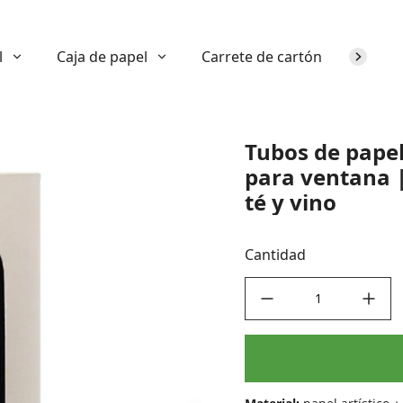
l
Caja de papel
Carrete de cartón
Sobre n
Tubos de pape
para ventana |
té y vino
Cantidad
decrease quantity
increase quant