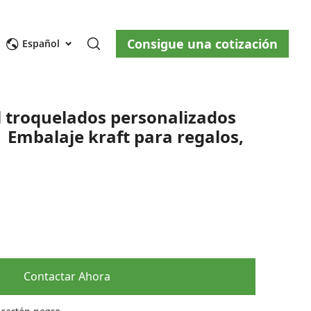
Consigue una cotización
osotros
Blog
Contáctenos
Español
l troquelados personalizados
 Embalaje kraft para regalos,
ity
Contactar Ahora