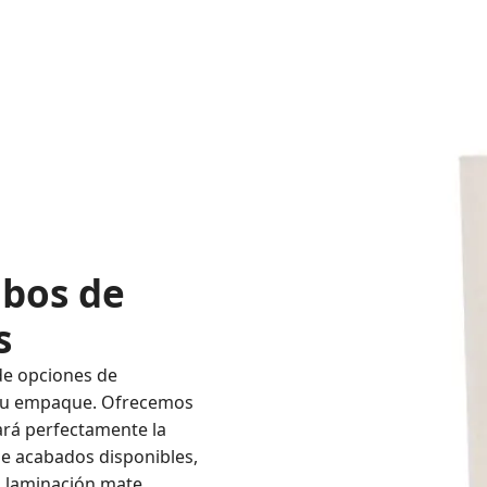
ubos de
s
de opciones de
a su empaque. Ofrecemos
ará perfectamente la
de acabados disponibles,
, laminación mate,