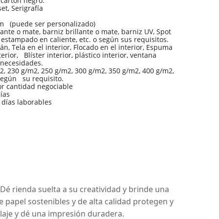
 cartón negro.
et, Serigrafía
puede ser personalizado)
ante o mate, barniz brillante o mate, barniz UV, Spot
stampado en caliente, etc. o según sus requisitos.
án, Tela en el interior, Flocado en el interior, Espuma
terior, Blíster interior, plástico interior, ventana
 necesidades.
, 230 g/m2, 250 g/m2, 300 g/m2, 350 g/m2, 400 g/m2,
según su requisito.
r cantidad negociable
ías
 días laborables
Dé rienda suelta a su creatividad y brinde una
 papel sostenibles y de alta calidad protegen y
laje y dé una impresión duradera.