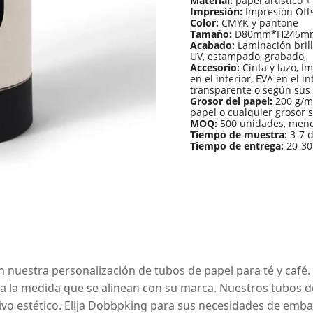
Material:
papel artístico +
Impresión:
Impresión Offs
Color:
CMYK y pantone
Tamaño:
D80mm*H245mm (
Acabado:
Laminación brill
UV, estampado, grabado, e
Accesorio:
Cinta y lazo, Im
en el interior, EVA en el in
transparente o según sus
Grosor del papel:
200 g/m2
papel o cualquier grosor 
MOQ:
500 unidades, meno
Tiempo de muestra:
3-7 d
Tiempo de entrega:
20-30
nuestra personalización de tubos de papel para té y café. 
a la medida que se alinean con su marca. Nuestros tubos de
ivo estético. Elija Dobbpking para sus necesidades de emba