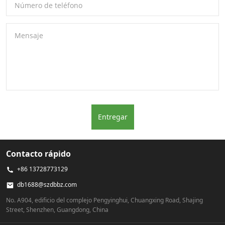
Número de teléfono
Mensaje
Entregar
Contacto rápido
+86 13728773129
db1688@szdbbz.com
No. A904, edificio del complejo Pengyinghui, Chuangxing Road, Shajing
Street, Shenzhen, Guangdong, China