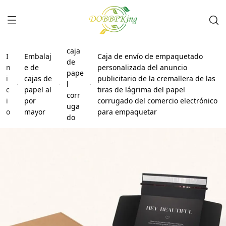
caja
I
Embalaj
Caja de envío de empaquetado
de
n
e de
personalizada del anuncio
pape
i
cajas de
publicitario de la cremallera de las
l
c
papel al
tiras de lágrima del papel
corr
i
por
corrugado del comercio electrónico
uga
o
mayor
para empaquetar
do