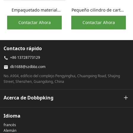
Empaquetado material
Pequeño cilindro de cartón
reciclable tamaño pequeño
Kraft, tarro de crema facial
Contactar Ahora
Contactar Ahora
al por mayor del tubo de
anti-aceite, tubo de papel
papel de la botella de
de embalaje
aceite
Contacto rápido
+86 13728773129
db1688@szdbbz.com
No. A904, edificio del complejo Pengyinghui, Chuangxing Road, Shajing
Street, Shenzhen, Guangdong, China
Acerca de Dobbpking
Nuestra historia
Idioma
francés
Política de privacidad
Alemán