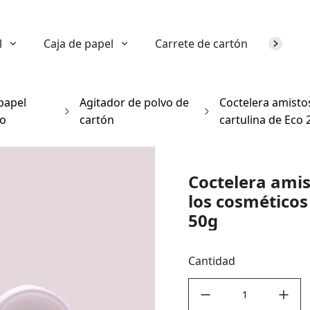
l
Caja de papel
Carrete de cartón
Sobre n
papel
Agitador de polvo de
Coctelera amistos
co
cartón
cartulina de Eco
Coctelera amis
los cosméticos
50g
Cantidad
decrease quantity
increase quant