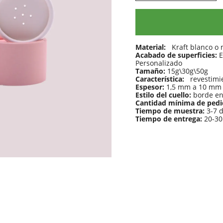
Material:
Kraft blanco o m
Acabado de superficies:
E
Personalizado
Tamaño:
15g\30g\50g
Característica:
revestimi
Espesor:
1,5 mm a 10 mm 
Estilo del cuello:
borde en
Cantidad mínima de ped
Tiempo de muestra:
3-7 
Tiempo de entrega:
20-30