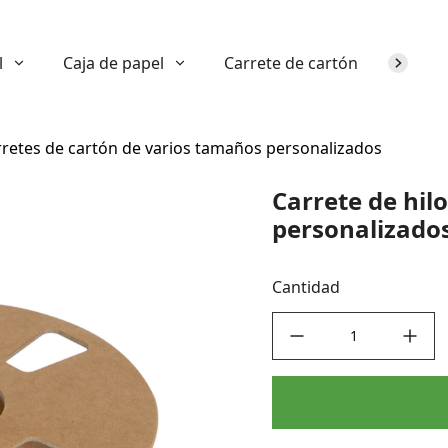
l
Caja de papel
Carrete de cartón
Sobre n
arretes de cartón de varios tamaños personalizados
Carrete de hil
personalizado
Cantidad
decrease quantity
increase quant