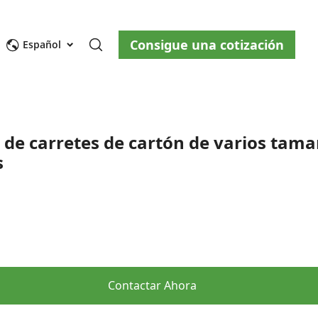
Consigue una cotización
osotros
Blog
Contáctenos
Español
o de carretes de cartón de varios tam
s
ity
Contactar Ahora