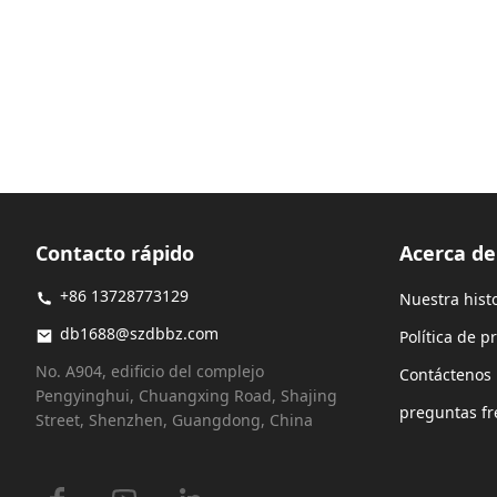
Contacto rápido
Acerca d
+86 13728773129
Nuestra hist
db1688@szdbbz.com
Política de p
No. A904, edificio del complejo
Contáctenos
Pengyinghui, Chuangxing Road, Shajing
preguntas fr
Street, Shenzhen, Guangdong, China