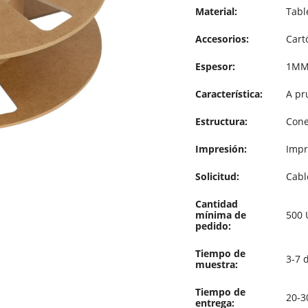
Material:
Table
Accesorios:
Cartó
Espesor:
1MM 
Característica:
A pr
Estructura:
Cone
Impresión:
Impr
Solicitud:
Cabl
Cantidad
mínima de
500 
pedido:
Tiempo de
3-7 
muestra:
Tiempo de
20-3
entrega: