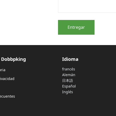
Entregar
e Dobbpking
Idioma
francés
oria
Alemán
rivacidad
日本語
Español
Inglés
ecuentes