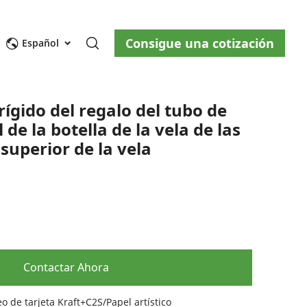
Consigue una cotización
osotros
Blog
Contáctenos
Español
gido del regalo del tubo de
 de la botella de la vela de las
 superior de la vela
ity
Contactar Ahora
o de tarjeta Kraft+C2S/Papel artístico