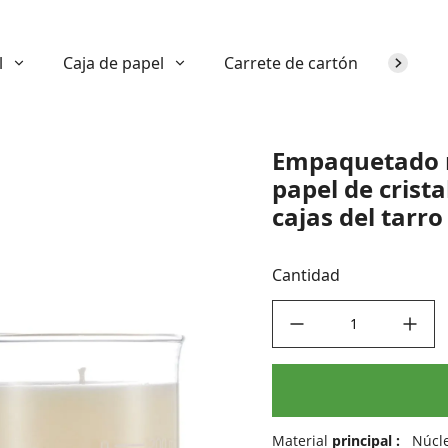
l
Caja de papel
Carrete de cartón
Sobre n
Empaquetado rí
papel de cristal
cajas del tarro
Cantidad
decrease quantity
increase quant
Material
principal
:
Núcle