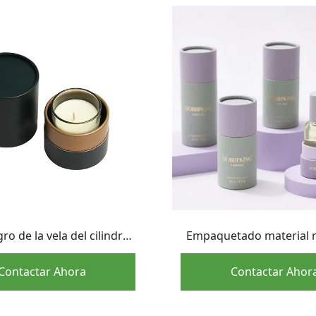
ro de la vela del cilindro
Empaquetado material r
queta la caja de cartón
tamaño pequeño al por 
cea para el empaquetado
tubo de papel de la bo
Contactar Ahora
Contactar Ahor
de la vela
aceite