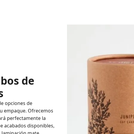
ubos de
s
de opciones de
a su empaque. Ofrecemos
ará perfectamente la
de acabados disponibles,
, laminación mate,