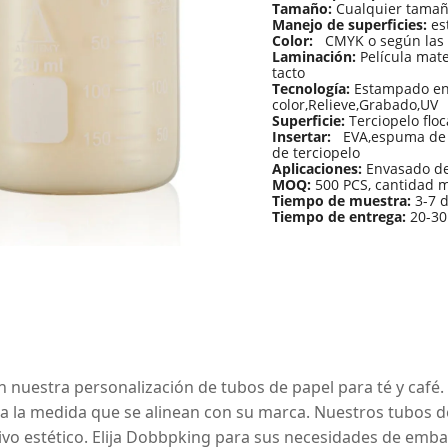
Tamaño:
Cualquier tamañ
Manejo de superficies:
es
Color:
CMYK o según las p
Laminación:
Película mate,
tacto
Tecnología:
Estampado en 
color,Relieve,Grabado,UV
Superficie:
Terciopelo floc
Insertar:
EVA,espuma de e
de terciopelo
Aplicaciones:
Envasado de 
MOQ:
500 PCS, cantidad 
Tiempo de muestra:
3-7 
Tiempo de entrega:
20-30
nuestra personalización de tubos de papel para té y café. 
a la medida que se alinean con su marca. Nuestros tubos de
ivo estético. Elija Dobbpking para sus necesidades de emba