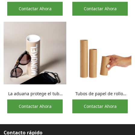
empaquetado del regalo
Kraft, tarro de crema facial
Contactar Ahora
Contactar Ahora
de la botella de vidrio del
anti-aceite, tubo de papel
papel de Kraft en forma de
de embalaje
cilindro personalizado
La aduana protege el tubo
Tubos de papel de rollos
de empaquetado de las
de papel higiénico con
Contactar Ahora
Contactar Ahora
gafas de sol de Kraft del
núcleo de rollo de cartón
envase del cilindro de las
ecológico
gafas
Contacto rápido