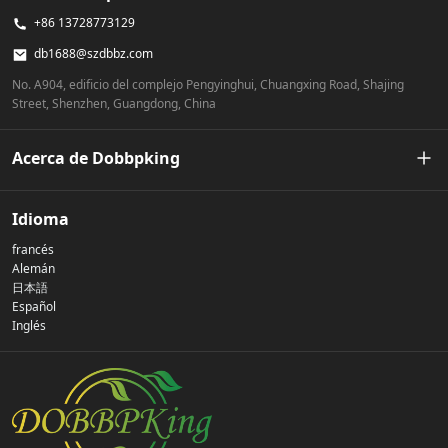
+86 13728773129
db1688@szdbbz.com
No. A904, edificio del complejo Pengyinghui, Chuangxing Road, Shajing
Street, Shenzhen, Guangdong, China
Acerca de Dobbpking
Nuestra historia
Idioma
francés
Política de privacidad
Alemán
日本語
Español
Contáctenos
Inglés
preguntas frecuentes