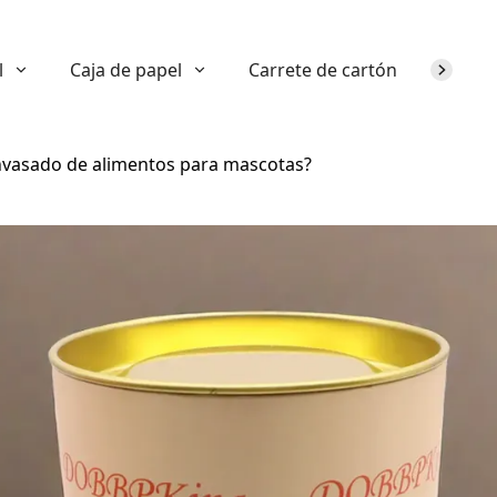
l
Caja de papel
Carrete de cartón
Sobre n
 envasado de alimentos para mascotas?