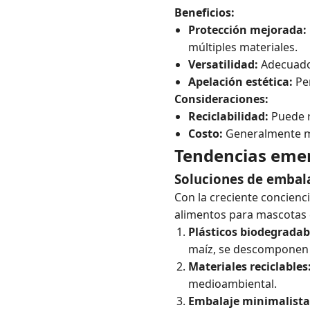
Beneficios:
Protección mejorada:
múltiples materiales.
Versatilidad:
Adecuado 
Apelación estética:
Per
Consideraciones:
Reciclabilidad:
Puede r
Costo:
Generalmente má
Tendencias emer
Soluciones de embala
Con la creciente concienc
alimentos para mascotas 
Plásticos biodegradab
maíz, se descomponen 
Materiales reciclables
medioambiental.
Embalaje minimalista