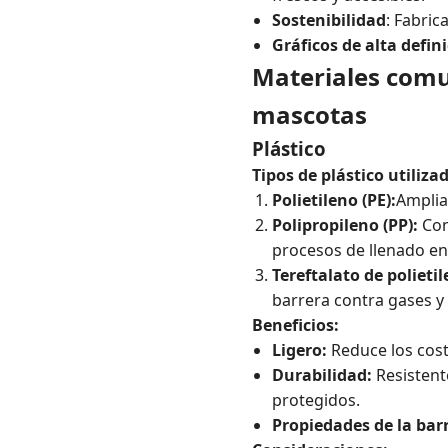
Sostenibilidad
: Fabric
Gráficos de alta defin
Materiales comu
mascotas
Plástico
Tipos de plástico utiliza
Polietileno (PE):
Amplia
Polipropileno (PP):
Con
procesos de llenado en 
Tereftalato de polietil
barrera contra gases 
Beneficios:
Ligero:
Reduce los cost
Durabilidad:
Resistent
protegidos.
Propiedades de la bar