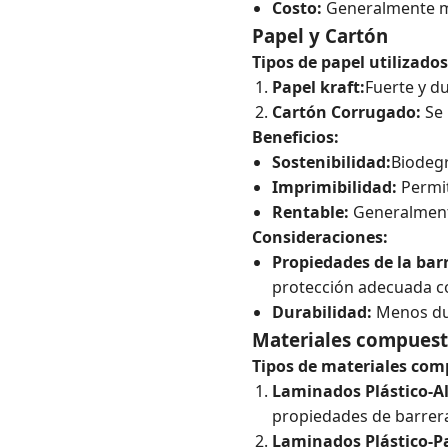
Costo:
Generalmente má
Papel y Cartón
Tipos de papel utilizados
Papel kraft:
Fuerte y d
Cartón Corrugado:
Se 
Beneficios:
Sostenibilidad:
Biodegr
Imprimibilidad:
Permit
Rentable:
Generalment
Consideraciones:
Propiedades de la bar
protección adecuada co
Durabilidad:
Menos dur
Materiales compues
Tipos de materiales com
Laminados Plástico-A
propiedades de barrera
Laminados Plástico-P