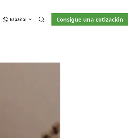
Consigue una cotización
osotros
Blog
Contáctenos
Español