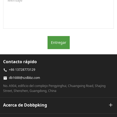
Mensaje
Entregar
Contacto rápido
+86 13728773129
db1688@szdbbz.com
No. A904, edificio del complejo Pengyinghui, Chuangxing Road, Shajing
Street, Shenzhen, Guangdong, China
Acerca de Dobbpking