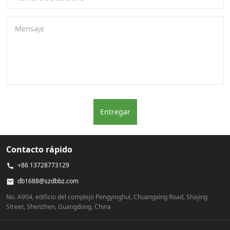
Mensaje
Entregar
Contacto rápido
+86 13728773129
db1688@szdbbz.com
No. A904, edificio del complejo Pengyinghui, Chuangxing Road, Shajing
Street, Shenzhen, Guangdong, China