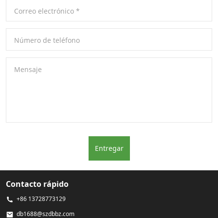
Correo electrónico
*
Número de teléfono
Mensaje
Entregar
Contacto rápido
+86 13728773129
db1688@szdbbz.com