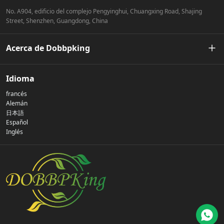
No. A904, edificio del complejo Pengyinghui, Chuangxing Road, Shajing
Street, Shenzhen, Guangdong, China
Acerca de Dobbpking
Nuestra historia
Idioma
francés
Política de privacidad
Alemán
日本語
Español
Contáctenos
Inglés
preguntas frecuentes