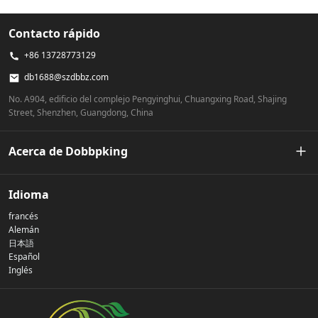
Contacto rápido
+86 13728773129
db1688@szdbbz.com
No. A904, edificio del complejo Pengyinghui, Chuangxing Road, Shajing
Street, Shenzhen, Guangdong, China
Acerca de Dobbpking
Nuestra historia
Idioma
francés
Política de privacidad
Alemán
日本語
Español
Contáctenos
Inglés
preguntas frecuentes