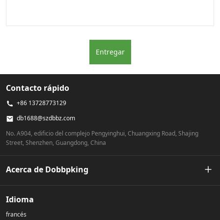
Entregar
Contacto rápido
+86 13728773129
db1688@szdbbz.com
No. A904, edificio del complejo Pengyinghui, Chuangxing Road, Shajing
Street, Shenzhen, Guangdong, China
Acerca de Dobbpking
Nuestra historia
Idioma
francés