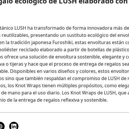
egalo ecológico de LUSH elaborado con
ritánico LUSH ha transformado de forma innovadora más de 
 reutilizables, presentando un sustituto ecológico del envo
 en la tradición japonesa Furoshiki, estas envolturas están
oliéster reciclado elaborado a partir de botellas de plástic
s ofrece una solución de envoltura sostenible, elegante y c
va o tijeras y hace que el proceso de entrega de regalos sea
e. Disponibles en varios diseños y colores, estos envolto
los sino que también respaldan el compromiso de LUSH de m
los, los Knot Wraps tienen múltiples propósitos, como eleg
s de mano para el uso diario. Los Knot Wraps de LUSH, que a
io de la entrega de regalos reflexiva y sostenible.