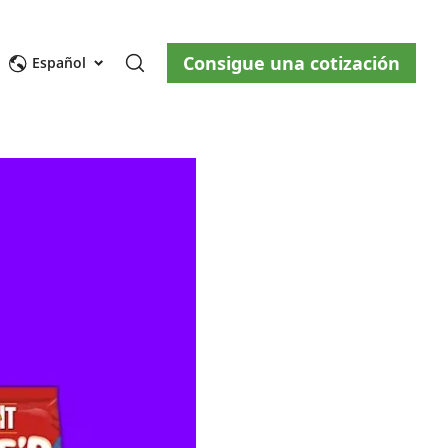
Consigue una cotización
osotros
Blog
Contáctenos
Español