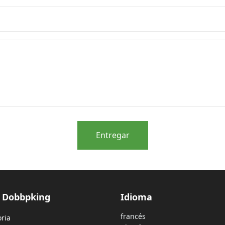
Entregar
e Dobbpking
Idioma
francés
oria