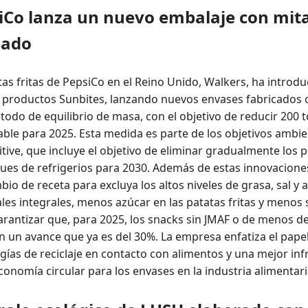
iCo lanza un nuevo embalaje con mit
lado
tas fritas de PepsiCo en el Reino Unido, Walkers, ha introdu
e productos Sunbites, lanzando nuevos envases fabricados 
odo de equilibrio de masa, con el objetivo de reducir 200 
able para 2025. Esta medida es parte de los objetivos ambi
tive, que incluye el objetivo de eliminar gradualmente los p
ques de refrigerios para 2030. Además de estas innovacion
 de receta para excluya los altos niveles de grasa, sal y a
es integrales, menos azúcar en las patatas fritas y menos 
arantizar que, para 2025, los snacks sin JMAF o de menos d
on un avance que ya es del 30%. La empresa enfatiza el pap
gías de reciclaje en contacto con alimentos y una mejor inf
onomía circular para los envases en la industria alimentari