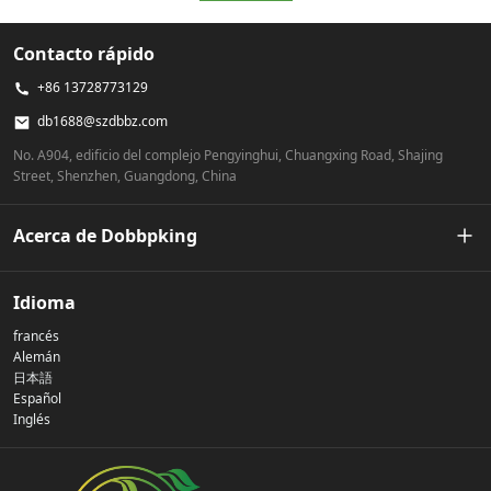
Contacto rápido
+86 13728773129
db1688@szdbbz.com
No. A904, edificio del complejo Pengyinghui, Chuangxing Road, Shajing
Street, Shenzhen, Guangdong, China
Acerca de Dobbpking
Nuestra historia
Idioma
francés
Política de privacidad
Alemán
日本語
Español
Contáctenos
Inglés
preguntas frecuentes