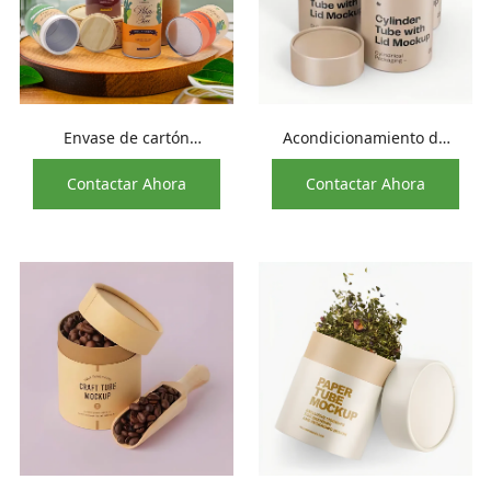
Envase de cartón
Acondicionamiento de
cilíndrico de calidad
alimentos redondo de la
Contactar Ahora
Contactar Ahora
alimentaria para té de
cartulina del casquillo de
hojas verdes
la lata del tubo de papel
hermético del nuevo
diseño