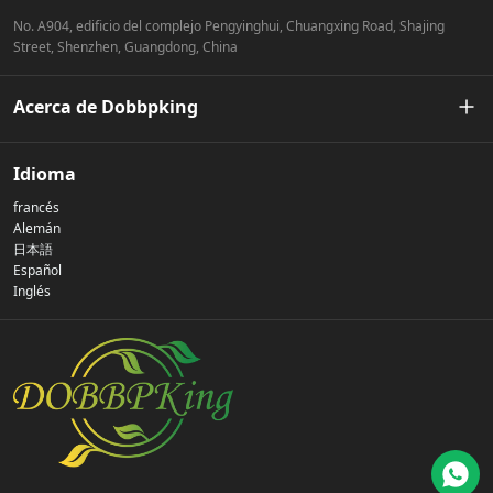
una ventaja competitiva en el mercado.
No. A904, edificio del complejo Pengyinghui, Chuangxing Road, Shajing
Street, Shenzhen, Guangdong, China
Acerca de Dobbpking
Nuestra historia
Idioma
francés
Política de privacidad
Alemán
日本語
Español
Contáctenos
Inglés
preguntas frecuentes