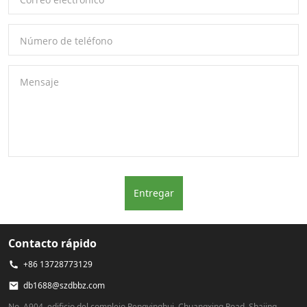
Número de teléfono
Mensaje
Entregar
Contacto rápido
+86 13728773129
db1688@szdbbz.com
No. A904, edificio del complejo Pengyinghui, Chuangxing Road, Shajing