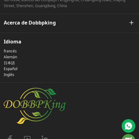
Street, Shenzhen, Guangdong, China
Acerca de Dobbpking
Nuestra historia
Idioma
francés
Política de privacidad
Alemán
日本語
Español
Contáctenos
Inglés
preguntas frecuentes