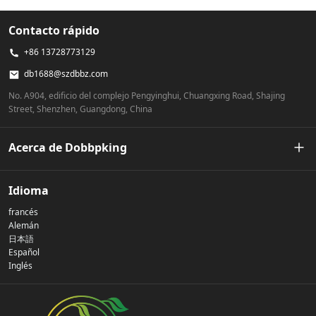
Contacto rápido
+86 13728773129
db1688@szdbbz.com
No. A904, edificio del complejo Pengyinghui, Chuangxing Road, Shajing
Street, Shenzhen, Guangdong, China
Acerca de Dobbpking
Nuestra historia
Idioma
francés
Política de privacidad
Alemán
日本語
Español
Contáctenos
Inglés
preguntas frecuentes